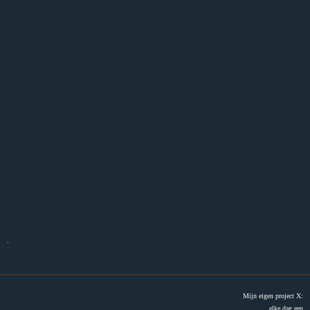
.
Mijn eigen project X:
elke dag een