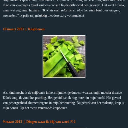
Mijn huisarts spreekt mijn voicemail in. Hij heeft de uitslag van een MRI, waarvoor ik zelf
al op een -overigens totaal zinloos- consult bij de orthopeed ben geweest. Dat weet hij ook,
maar wat zegt mijn huisarts:
"Ik wilde even informeren of je tevreden bent over de gang
van zaken."
Ik prijs mij gelukkig met deze zorg vol aandacht
10 maart 2013 | Knipbonen
Als kind mocht ik de snijbonen in het snijmolentje duwen, waaraan mijn moeder draaide.
Kilo's lang, ik vond het prachtig. Het geluid kan ik nog horen in mijn hoofd. Het gevoel
van geborgenheid sluimert ergens in mijn herinnering. Bij gebrek aan het molentje, knip ik
mijn bonen. Op het menu vanavond: knipbonen
9 maart 2013 | Dingen waar ik blij van word #12