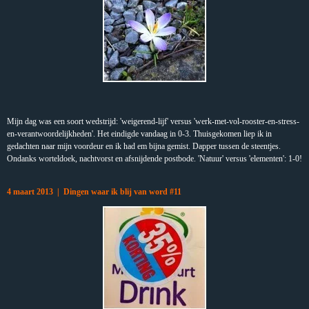
Mijn dag was een soort wedstrijd: 'weigerend-lijf' versus 'werk-met-vol-rooster-en-stress-
en-verantwoordelijkheden'. Het eindigde vandaag in 0-3. Thuisgekomen liep ik in
gedachten naar mijn voordeur en ik had em bijna gemist. Dapper tussen de steentjes.
Ondanks worteldoek, nachtvorst en afsnijdende postbode. 'Natuur' versus 'elementen': 1-0!
4 maart 2013 | Dingen waar ik blij van word #11