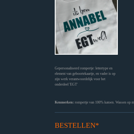
Gepersonaliseerd rompertje: lettertype en
element van geboortekaartje, en vader is op
zijn werk verantwoordelijk voor het
onderdeel 'EGT'
Kenmerken:
rompertje van 100% katoen. Wassen op ma
BESTELLEN*