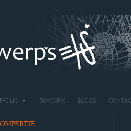
TFOLIO
150X150PX
BLOGS
CONTA
OMPERTJE