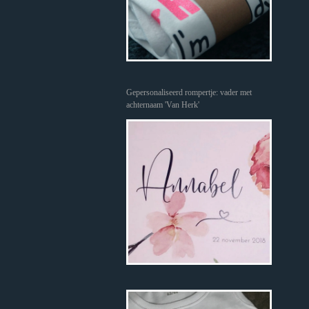
Gepersonaliseerd rompertje: vader met
achternaam 'Van Herk'