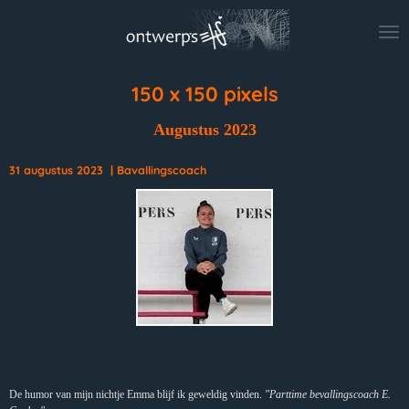
Ga
direct
naar
de
hoofdinhoud
150 x 150 pixels
Augustus 2023
31 augustus 2023 | Bavallingscoach
De humor van mijn nichtje Emma blijf ik geweldig vinden.
"Parttime bevallingscoach E.