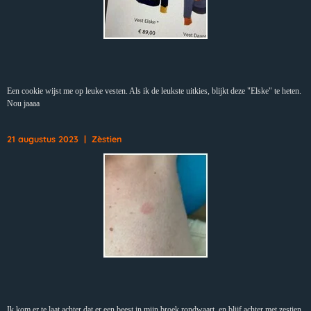
Een cookie wijst me op leuke vesten. Als ik de leukste uitkies, blijkt deze "Elske" te heten.
Nou jaaaa
21 augustus 2023 | Zèstien
Ik kom er te laat achter dat er een beest in mijn broek rondwaart, en blijf achter met zestien