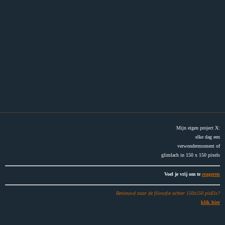
.
Mijn eigen project X:
elke dag een
verwondermoment of
glimlach in 150 x 150 pixels
Voel je vrij om te
reageren
Benieuwd naar de filosofie achter 150x150 pixEls?
klik hier