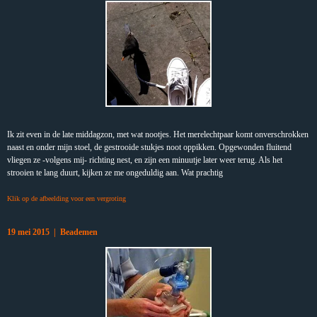
Ik zit even in de late middagzon, met wat nootjes. Het merelechtpaar komt onverschrokken
naast en onder mijn stoel, de gestrooide stukjes noot oppikken. Opgewonden fluitend
vliegen ze -volgens mij- richting nest, en zijn een minuutje later weer terug. Als het
strooien te lang duurt, kijken ze me ongeduldig aan. Wat prachtig
Klik op de afbeelding voor een vergroting
19 mei 2015 | Beademen