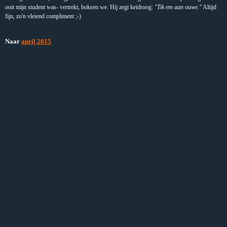
ooit mijn student was- vertrekt, boksen we. Hij zegt keidroog:
"Tik em aan ouwe."
Altijd
fijn, zo'n vleiend compliment ;-)
Naar
april 2015