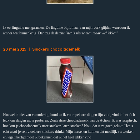
Ik eet linguine met garnalen. De linguine blijft maar van mijn vork glijden waardoor ik
amper wat binnenkrijg. Dan zeg ik de zin:
"het is niet te eten maar wel lekker"
20 mei 2025 | Snickers chocolademelk
Hoewel ik niet van verandering houd en ik voorspelbare dingen fijn vind, vind ik het tóch
leuk om dingen uit te proberen. Zoals deze chocolademelk van de Action. Ik was sceptisch;
hoe kun je chocolademelk naar snickers laten smaken? Nou, dat is ze goed gelukt. Het is
echt alsof je een vloeibare snickers drinkt. Mijn hersenen kunnen dat moeilijk verwerken
en tegelijkertijd moet ik bekennen dat ik het heel lekker vind