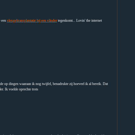
e een
vleugeltransplantatie bij een vlinder
tegenkomt... Lovin' the internet
de op dingen waaraan ik nog twijfel, benadrukte zij hoeveel ik al bereik. Dat
r. Ik voelde oprechte trots