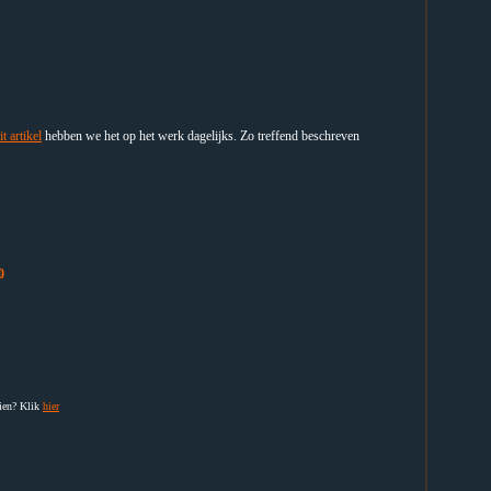
it artikel
hebben we het op het werk dagelijks. Zo treffend beschreven
0
zien? Klik
hier