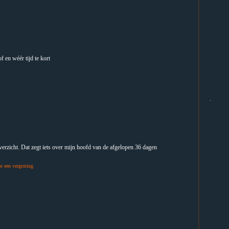
f en wéér tijd te kort
.
erzicht. Dat zegt iets over mijn hoofd van de afgelopen 36 dagen
r een vergroting