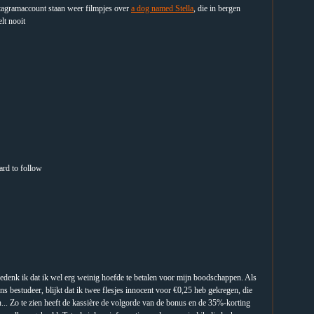
stagramaccount staan weer filmpjes over
a dog named Stella
, die in bergen
lt nooit
ard to follow
 bedenk ik dat ik wel erg weinig hoefde te betalen voor mijn boodschappen. Als
ns bestudeer, blijkt dat ik twee flesjes innocent voor €0,25 heb gekregen, die
n... Zo te zien heeft de kassière de volgorde van de bonus en de 35%-korting