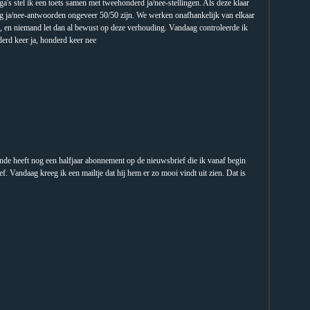
a's stel ik een toets samen met tweehonderd ja/nee-stellingen. Als deze klaar
ng ja/nee-antwoorden ongeveer 50/50 zijn.
We werken onafhankelijk van elkaar
s, en niemand let dan al bewust op deze verhouding. Vandaag controleerde ik
erd keer ja, honderd keer nee
de heeft nog een halfjaar abonnement op de nieuwsbrief die ik vanaf begin
f. Vandaag kreeg ik een mailtje dat hij hem er zo mooi vindt uit zien. Dat is