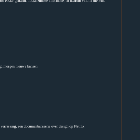
r elkaar gehaald. Totaal zinloze informatie, en daarom vind ik die leuk
ag, morgen nieuwe kansen
verrassing, een documentaireserie over design op Netflix