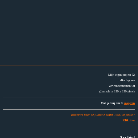
.
Mijn eigen project X:
elke dag een
verwondermoment of
glimlach in 150 x 150 pixels
Voel je vrij om te
reageren
Benieuwd naar de filosofie achter 150x150 pixEls?
Klik hier
Archief