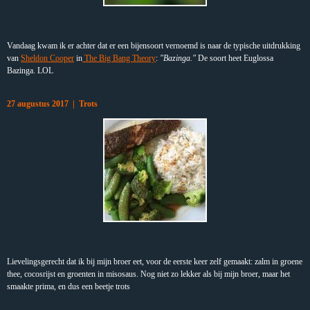
Vandaag kwam ik er achter dat er een bijensoort vernoemd is naar de typische uitdrukking
van
Sheldon Cooper
in
The Big Bang Theory
:
"Bazinga."
De soort heet Euglossa
Bazinga. LOL
27 augustus 2017 | Trots
Lievelingsgerecht
dat ik bij mijn broer eet, voor de eerste keer zelf gemaakt: zalm in groene
thee, cocosrijst en groenten in misosaus. Nog niet zo lekker als bij mijn broer, maar het
smaakte prima, en dus een beetje trots